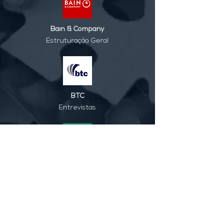
Bain & Company
Estruturação Geral
BTC
Entrevistas
BCG
GMAT
INSCREVA-SE