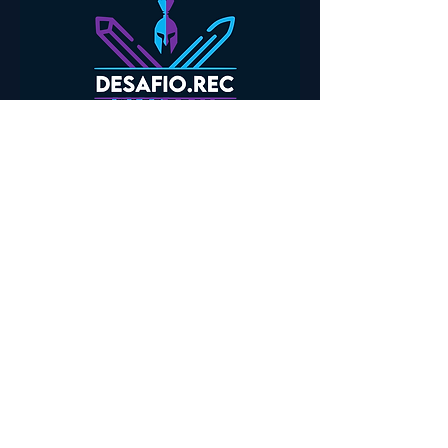
CONECTE-SE COM A GENTE!
contato@policc.com.br
Design original Poli Consulting Club
- REC, V2.2 ®2020policonsultingclub
Av. Prof. Almeida Prado, 380-Butantã, São Paulo - SP,
05508-010