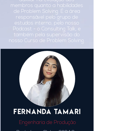
membros quanto a habilidades
de Problem Solving. É a área
responsável pelo grupo de
estudos interno, pelo nosso
Podcast - o Consulting Talk, e
também pela supervisão do
nosso Curso de Problem Solving.
FERNANDA TAMARI
Engenharia de Produção