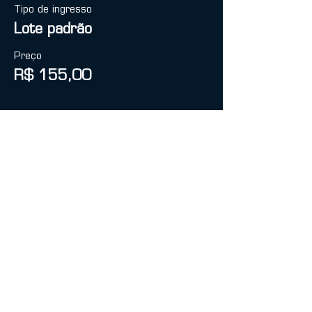
Tipo de ingresso
Lote padrão
Preço
R$ 155,00
Vendas encerradas
Tipo de ingresso
Lote Solidário
Preço
R$ 0,00